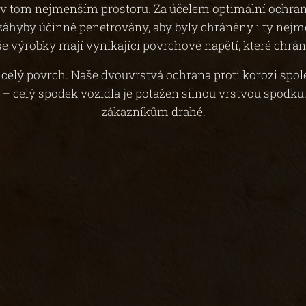
 i v tom nejmenším prostoru. Za účelem optimální ochra
záhyby účinně penetrovány, aby byly chráněny i ty nejme
še výrobky mají vynikající povrchové napětí, které chrán
 celý povrch. Naše dvouvrstvá ochrana proti korozi spole
– celý spodek vozidla je potažen silnou vrstvou spodku. 
zákazníkům drahé.