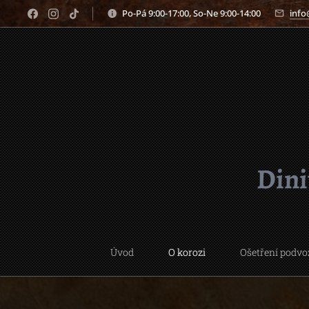
Po-Pá 9:00-17:00, So-Ne 9:00-14:00
info
Dini
Úvod
O korozi
Ošetření podvo