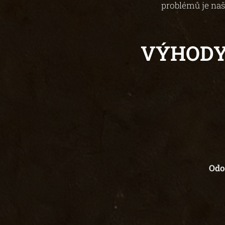
problémů je naš
VÝHODY
▶︎ Odol