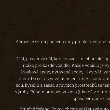
Koroze je velmi podceňovaný problém, zejména u
Déšť, posypová sůl, kondenzace, mechanické opot
riziko pro každé vozidlo. Každé vozidlo je 
šroubové spoje, nýtované spoje,….) vytváří ko
mění. Dá se to vysvětlit nejen tím, že soukrom
solí, kyselin a zásad u mycích prostředků se te
výroby. Během provozu vozidla (hlavně v zimním
způsobem, čímž se 
Stručně řečeno: Pokud chcete udržet své auto 