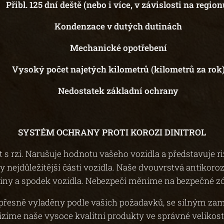
︎ Přibl. 125 dní deště (nebo i více, v závislosti na region
▶︎ Kondenzace v dutých dutinách
▶︎ Mechanické opotřebení
▶︎ Vysoký počet najetých kilometrů (kilometrů za rok
▶︎ Nedostatek základní ochrany
SYSTÉM OCHRANY PROTI KOROZI DINITROL
s rzí. Narušuje hodnotu vašeho vozidla a představuje ri
y nejdůležitější části vozidla. Naše dvouvrstvá antikor
iny a spodek vozidla. Nebezpečí měníme na bezpečné z
přesně vyladěny podle vašich požadavků, se silným zamě
zíme naše vysoce kvalitní produkty ve správné velikosti