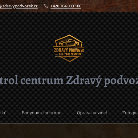
@zdravypodvozek.cz
+420 704 033 100
trol centrum Zdravý pod
zků
Bodyguard ochrana
Oprava vozidel
Fotogal