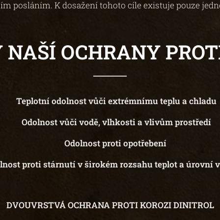
ím posláním. K dosažení tohoto cíle existuje pouze jedno 
 NAŠÍ OCHRANY PROTI
▶︎ Teplotní odolnost vůči extrémnímu teplu a chladu
▶︎ Odolnost vůči vodě, vlhkosti a vlivům prostředí
▶︎Odolnost proti opotřebení
nost proti stárnutí v širokém rozsahu teplot a úrovní 
DVOUVRSTVÁ OCHRANA PROTI KOROZI DINITROL