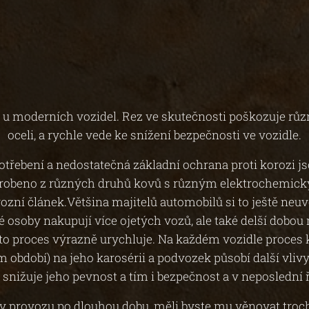
 moderních vozidel. Rez ve skutečnosti poškozuje různé
oceli, a rychle vede ke snížení bezpečnosti ve vozidle.
řebení a nedostatečná základní ochrana proti korozi js
vyrobeno z různých druhů kovů s různým elektrochemickým
rozní článek.Většina majitelů automobilů si to ještě neuv
é osoby nakupují více ojetých vozů, ale také delší dobo
nto proces výrazně urychluje. Na každém vozidle proces
 období) na jeho karosérii a podvozek působí další vliv
snižuje jeho pevnost a tím i bezpečnost a v neposlední ř
v provozu po dlouhou dobu, měli byste mu věnovat troch