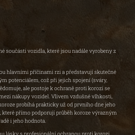
 součásti vozidla, které jsou nadále vyrobeny z
ou hlavními příčinami rzi a představují skutečné
 potenciálem, což při jejich spojení (sváry,
ědomuje, ale postoje k ochraně proti korozi se
u mezi nákupy vozidel. Vlivem vzdušné vlhkosti,
 koroze probíhá prakticky už od prvního dne jeho
y, které přímo podporují průběh koroze výrazným
adě i jeho hodnota.
u lásky s profesionální ochranou proti korozi.