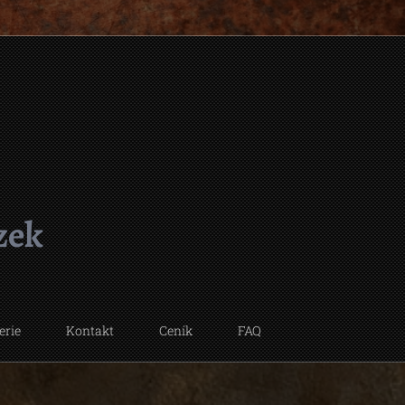
vozek
erie
Kontakt
Ceník
FAQ