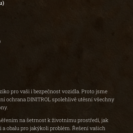
u)
)
ziko pro vaši i bezpečnost vozidla. Proto jsme
ozní ochrana DINITROL spolehlivě utěsní všechny
óny.
řením na šetrnost k životnímu prostředí, jak
 a obalu pro jakýkoli problém. Řešení vašich